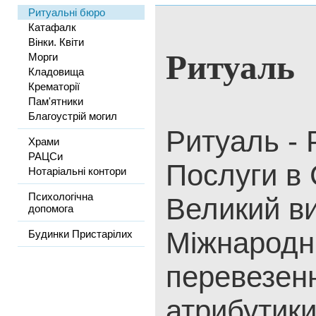
Ритуальні бюро
Катафалк
Вінки. Квіти
Ритуаль
Морги
Кладовища
Крематорії
Пам'ятники
Благоустрій могил
Ритуаль - 
Храми
РАЦСи
Послуги в 
Нотаріальні контори
Психологічна
Великий ви
допомога
Міжнародн
Будинки Пристарілих
перевезен
атрибутики: