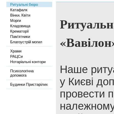
Ритуальні бюро
Катафалк
Вінки. Квіти
Ритуальн
Морги
Кладовища
Крематорії
«Вавілон
Пам'ятники
Благоустрій могил
Храми
РАЦСи
Нотаріальні контори
Наше риту
Психологічна
допомога
у Києві д
Будинки Пристарілих
провести 
належному 