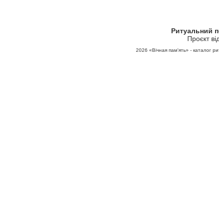
Ритуальний 
Проєкт ві
2026
«Вічная пам'ять» - каталог ри