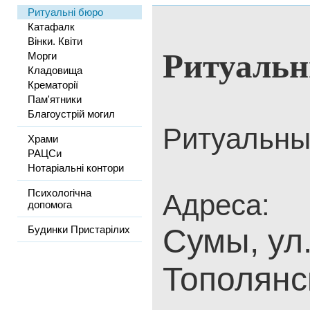
Ритуальні бюро
Катафалк
Вінки. Квіти
Ритуальн
Морги
Кладовища
Крематорії
Пам'ятники
Благоустрій могил
Ритуальны
Храми
РАЦСи
Нотаріальні контори
Психологічна
Адреса:
допомога
Сумы, ул
Будинки Пристарілих
Тополянс