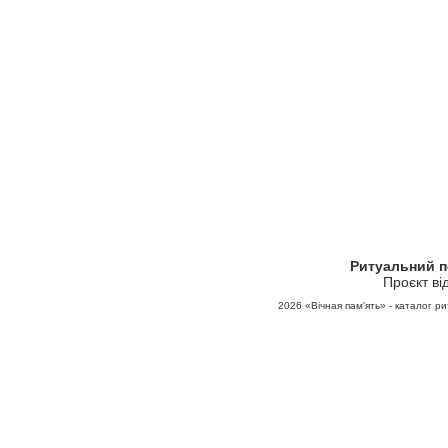
Ритуальний 
Проєкт ві
2026
«Вічная пам'ять» - каталог ри