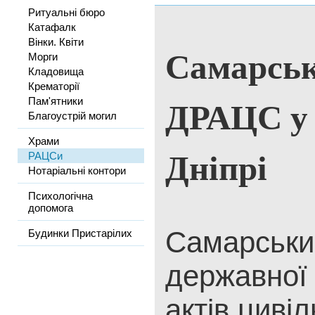
Ритуальні бюро
Катафалк
Вінки. Квіти
Самарськ
Морги
Кладовища
Крематорії
ДРАЦС у 
Пам'ятники
Благоустрій могил
Храми
Дніпрі
РАЦСи
Нотаріальні контори
Психологічна
допомога
Самарський
Будинки Пристарілих
державної 
актів цивіл