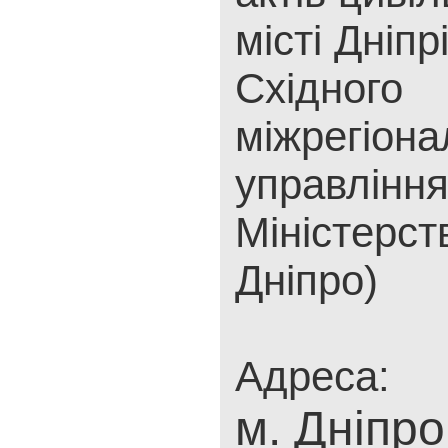
місті Дніпр
Східного
міжрегіона
управлінн
Міністерст
Дніпро)
Адреса:
м. Дніпро