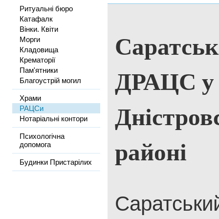
Ритуальні бюро
Катафалк
Вінки. Квіти
Саратськ
Морги
Кладовища
Крематорії
ДРАЦС у 
Пам'ятники
Благоустрій могил
Храми
Дністров
РАЦСи
Нотаріальні контори
Психологічна
районі
допомога
Будинки Пристарілих
Саратський