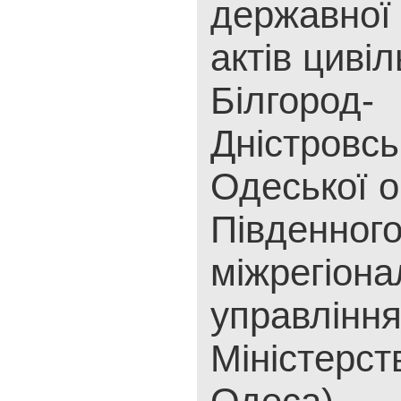
державної 
актів цивіл
Білгород-
Дністровсь
Одеської о
Південног
міжрегіона
управлінн
Міністерст