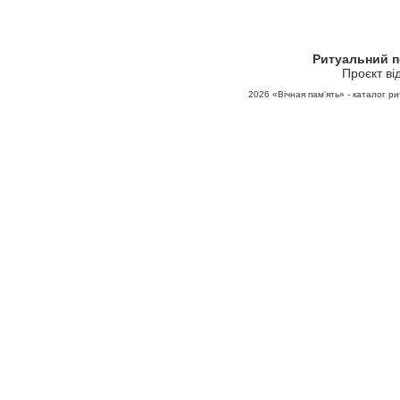
Ритуальний 
Проєкт ві
2026
«Вічная пам'ять» - каталог ри