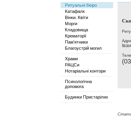
Ритуальні бюро
Катафалк
Вінки. Квіти
Ско
Морги
Кладовища
Риту
Крематорії
Адре
Пам'ятники
Іван
Благоустрій могил
Тел
Храми
(03
РАЦСи
Нотаріальні контори
Психологічна
допомога
Будинки Пристарілих
Стати