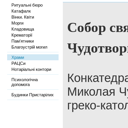
Ритуальні бюро
Катафалк
Вінки. Квіти
Собор св
Морги
Кладовища
Крематорії
Чудотвор
Пам'ятники
Благоустрій могил
Храми
РАЦСи
Нотаріальні контори
Конкатедр
Психологічна
допомога
Миколая Ч
Будинки Пристарілих
греко-като