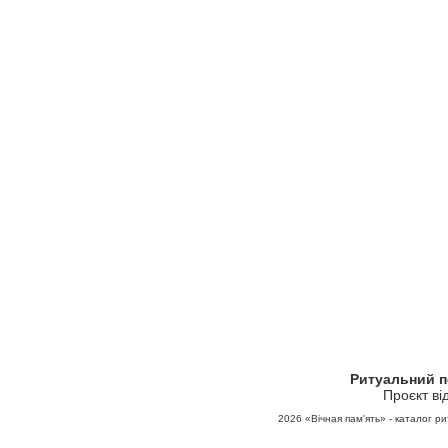
Ритуальний 
Проєкт ві
2026
«Вічная пам'ять» - каталог ри