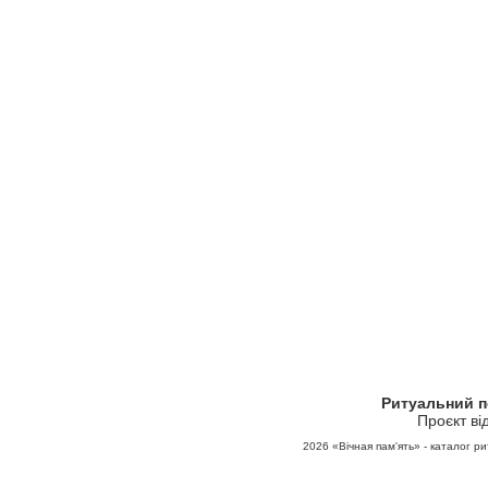
Ритуальний 
Проєкт ві
2026
«Вічная пам'ять» - каталог ри