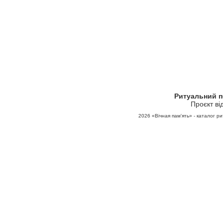
Ритуальний 
Проєкт ві
2026
«Вічная пам'ять» - каталог ри