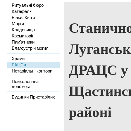
Ритуальні бюро
Катафалк
Вінки. Квіти
Станично
Морги
Кладовища
Крематорії
Луганськ
Пам'ятники
Благоустрій могил
Храми
ДРАЦС у
РАЦСи
Нотаріальні контори
Психологічна
Щастинс
допомога
Будинки Пристарілих
районі