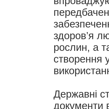
впроваджую
передбачен
забезпечен
здоров’я л
рослин, а т
створення 
використанн
Державні ст
документи в