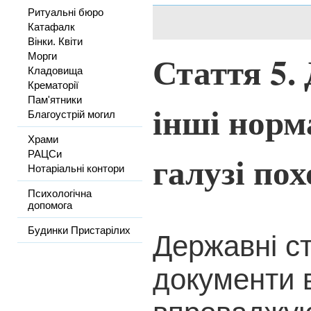
Ритуальні бюро
Катафалк
Вінки. Квіти
Стаття 5.
Морги
Кладовища
Крематорії
Пам'ятники
інші норм
Благоустрій могил
Храми
галузі по
РАЦСи
Нотаріальні контори
Психологічна
допомога
Будинки Пристарілих
Державні ст
документи в