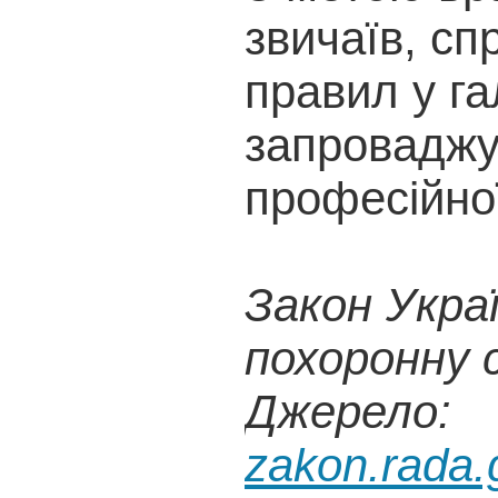
звичаїв, сп
правил у г
запроваджу
професійної
Закон Укра
похоронну 
Джерело:
zakon.rada.