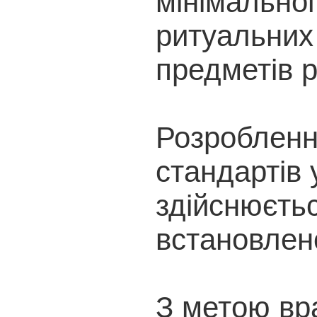
мінімальног
ритуальних 
предметів р
Розробленн
стандартів 
здійснюєтьс
встановлен
З метою вр