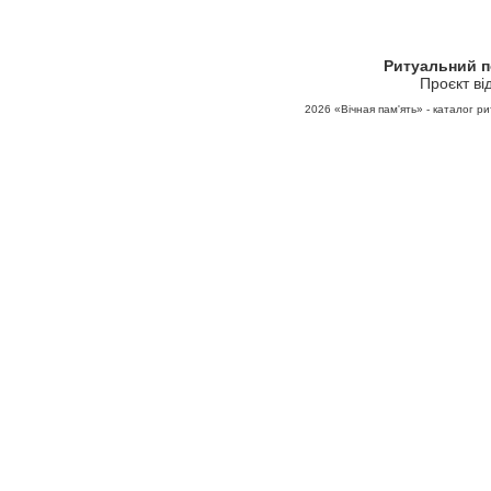
Ритуальний 
Проєкт ві
2026
«Вічная пам'ять» - каталог ри