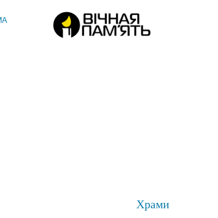
МА
Храми