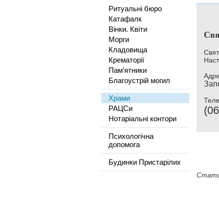
Ритуальні бюро
Катафалк
Вінки. Квіти
Свя
Морги
Кладовища
Свят
Крематорії
Наст
Пам'ятники
Адре
Благоустрій могил
Зап
Храми
Тел
РАЦСи
(06
Нотаріальні контори
Психологічна
допомога
Будинки Пристарілих
Стати