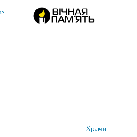
МА
Храми