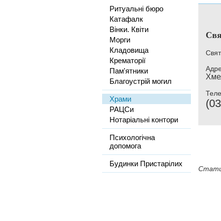
Ритуальні бюро
Катафалк
Вінки. Квіти
Свя
Морги
Кладовища
Свят
Крематорії
Адре
Пам'ятники
Хме
Благоустрій могил
Тел
Храми
(03
РАЦСи
Нотаріальні контори
Психологічна
допомога
Будинки Пристарілих
Стати