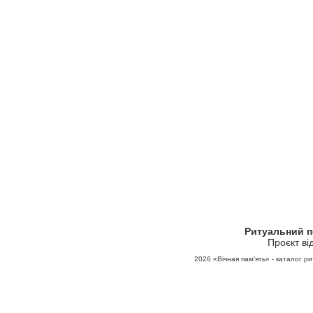
Ритуальний 
Проєкт ві
2026
«Вічная пам'ять» - каталог ри