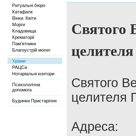
Ритуальні бюро
Катафалк
Вінки. Квіти
Святого 
Морги
Кладовища
Крематорії
целителя
Пам'ятники
Благоустрій могил
Храми
РАЦСи
Нотаріальні контори
Святого В
Психологічна
допомога
целителя 
Будинки Пристарілих
Адреса: