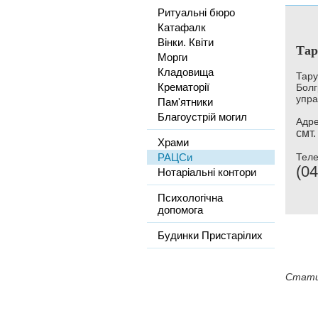
Ритуальні бюро
Катафалк
Вінки. Квіти
Тар
Морги
Кладовища
Тару
Крематорії
Болг
упра
Пам'ятники
Благоустрій могил
Адре
смт.
Храми
РАЦСи
Тел
(04
Нотаріальні контори
Психологічна
допомога
Будинки Пристарілих
Стати