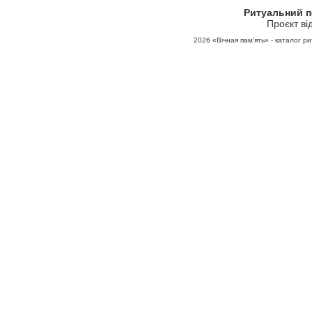
Ритуальний 
Проєкт ві
2026
«Вічная пам'ять» - каталог ри