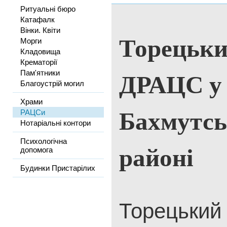
Ритуальні бюро
Катафалк
Вінки. Квіти
Торецьки
Морги
Кладовища
Крематорії
ДРАЦС у
Пам'ятники
Благоустрій могил
Храми
Бахмутс
РАЦСи
Нотаріальні контори
Психологічна
районі
допомога
Будинки Пристарілих
Торецький 