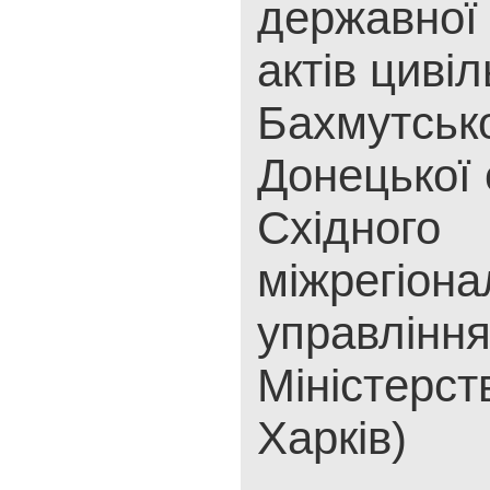
державної 
актів цивіл
Бахмутськ
Донецької 
Східного
міжрегіона
управлінн
Міністерст
Харків)