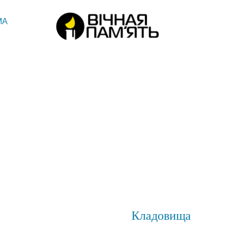
МА
Кладовища