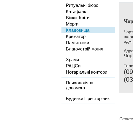
Ритуальні бюро
Катафалк
Вінки. Квіти
Чор
Морги
Кладовища
Чорт
Крематорії
вста
адмі
Пам'ятники
Благоустрій могил
Адре
Чорт
Храми
РАЦСи
Тел
(09
Нотаріальні контори
(03
Психологічна
допомога
Будинки Пристарілих
Стати