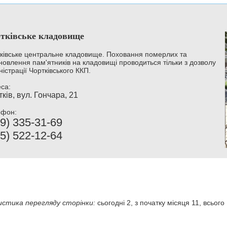
тківське кладовище
ківське центральне кладовище. Поховання померлих та
новлення пам'ятників на кладовищі проводиться тільки з дозволу
ністрації Чортківського ККП.
са:
ків, вул. Гончара, 21
ефон:
9) 335-31-69
5) 522-12-64
стика перегляду сторінки:
сьогодні 2, з початку місяця 11, всього