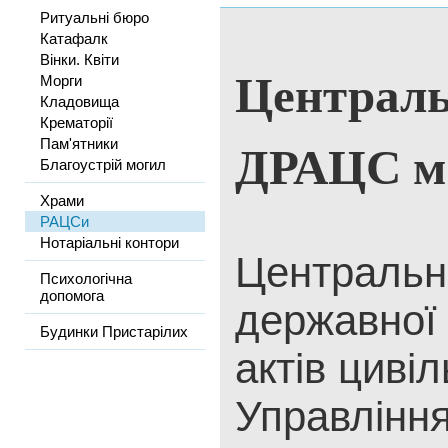
Ритуальні бюро
Катафалк
Вінки. Квіти
Централь
Морги
Кладовища
Крематорії
ДРАЦС м.
Пам'ятники
Благоустрій могил
Храми
РАЦСи
Нотаріальні контори
Центральн
Психологічна
допомога
державної 
Будинки Пристарілих
актів циві
Управлінн