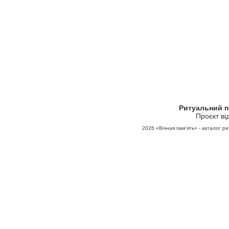
Ритуальний 
Проєкт ві
2026
«Вічная пам'ять» - каталог ри