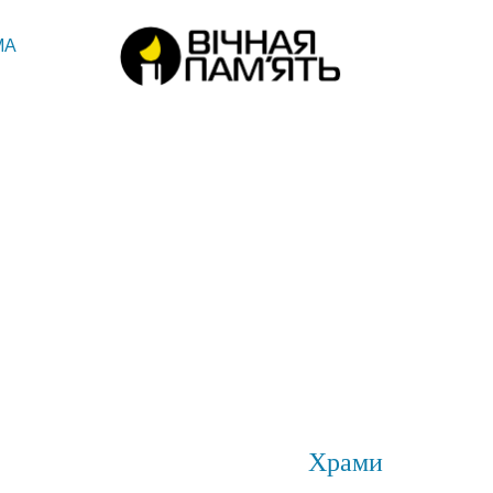
МА
Храми