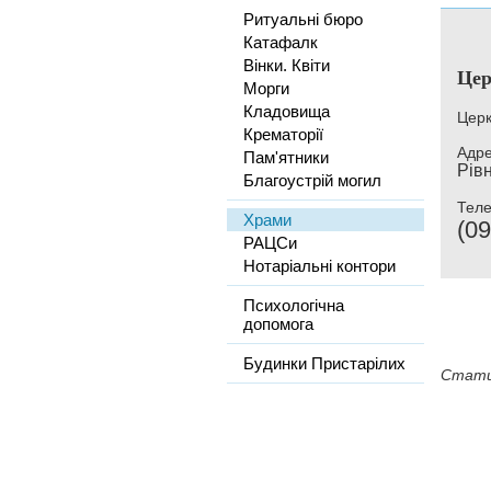
Ритуальні бюро
Катафалк
Вінки. Квіти
Цер
Морги
Кладовища
Церк
Крематорії
Адре
Пам'ятники
Рівн
Благоустрій могил
Тел
Храми
(09
РАЦСи
Нотаріальні контори
Психологічна
допомога
Будинки Пристарілих
Стати