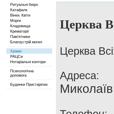
Ритуальні бюро
Катафалк
Вінки. Квіти
Церква В
Морги
Кладовища
Крематорії
Пам'ятники
Благоустрій могил
Церква Всі
Храми
РАЦСи
Нотаріальні контори
Психологічна
Адреса:
допомога
Миколаїв,
Будинки Пристарілих
Телефон: