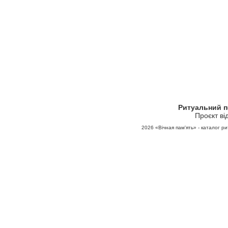
Ритуальний 
Проєкт ві
2026
«Вічная пам'ять» - каталог ри