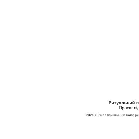
Ритуальний 
Проєкт ві
2026
«Вічная пам'ять» - каталог ри