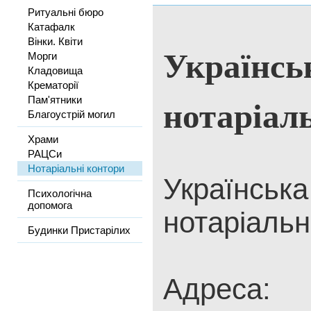
Ритуальні бюро
Катафалк
Вінки. Квіти
Українсь
Морги
Кладовища
Крематорії
нотаріал
Пам'ятники
Благоустрій могил
Храми
РАЦСи
Нотаріальні контори
Українська
Психологічна
допомога
нотаріальн
Будинки Пристарілих
Адреса: