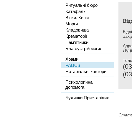
Ритуальні бюро
Катафалк
Вінки. Квіти
Від
Морги
Кладовища
Відд
Крематорії
Захі
Пам'ятники
Адре
Благоустрій могил
Луць
Храми
Тел
РАЦСи
(03
Нотаріальні контори
(03
Психологічна
допомога
Будинки Пристарілих
Стати