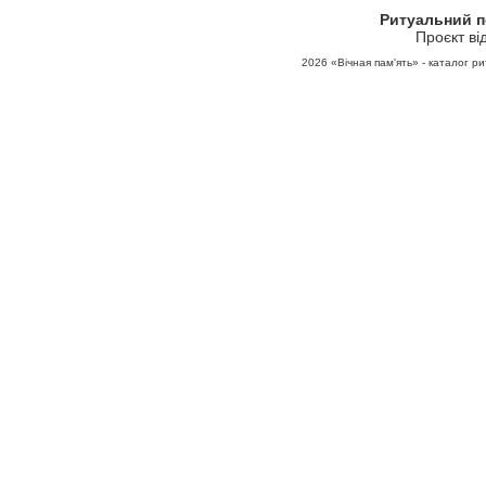
Ритуальний 
Проєкт ві
2026
«Вічная пам'ять» - каталог ри