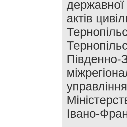
державної 
актів цивіл
Тернопільс
Тернопільс
Південно-З
міжрегіона
управлінн
Міністерст
Івано-Фран