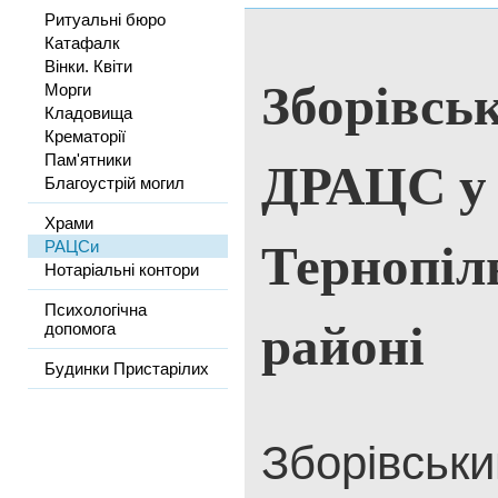
Ритуальні бюро
Катафалк
Вінки. Квіти
Зборівськ
Морги
Кладовища
Крематорії
ДРАЦС у
Пам'ятники
Благоустрій могил
Храми
Тернопіл
РАЦСи
Нотаріальні контори
Психологічна
районі
допомога
Будинки Пристарілих
Зборівськи