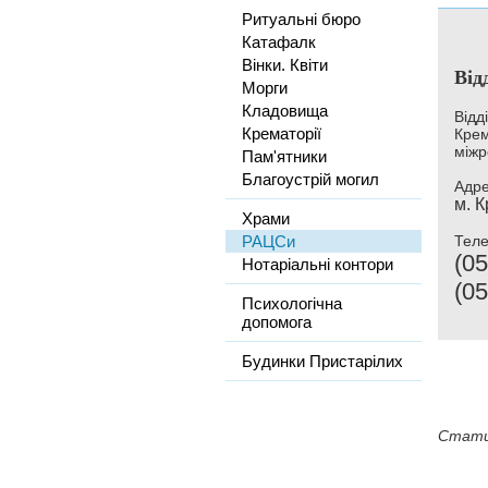
Ритуальні бюро
Катафалк
Вінки. Квіти
Від
Морги
Кладовища
Відд
Крематорії
Крем
міжр
Пам'ятники
Благоустрій могил
Адре
м. 
Храми
РАЦСи
Тел
(05
Нотаріальні контори
(05
Психологічна
допомога
Будинки Пристарілих
Стати