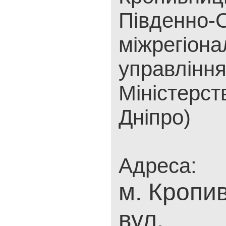
Південно-С
міжрегіона
управлінн
Міністерст
Дніпро)
Адреса:
м. Кропи
вул.