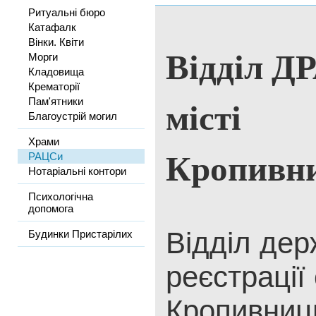
Ритуальні бюро
Катафалк
Вінки. Квіти
Відділ Д
Морги
Кладовища
Крематорії
місті
Пам'ятники
Благоустрій могил
Храми
Кропивн
РАЦСи
Нотаріальні контори
Психологічна
допомога
Відділ дер
Будинки Пристарілих
реєстрації 
Кропивниц