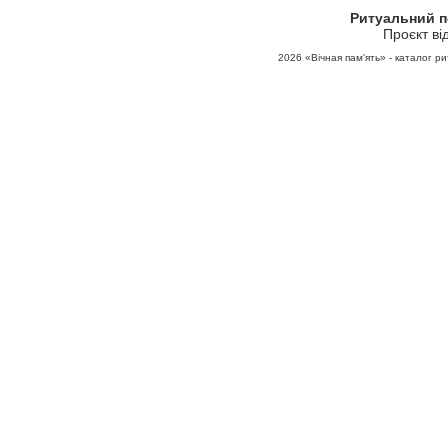
Ритуальний 
Проєкт ві
2026
«Вічная пам'ять» - каталог ри