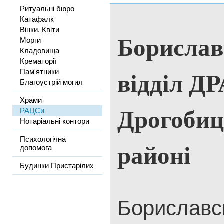
Ритуальні бюро
Катафалк
Вінки. Квіти
Борислав
Морги
Кладовища
Крематорії
відділ Д
Пам'ятники
Благоустрій могил
Храми
Дрогоби
РАЦСи
Нотаріальні контори
Психологічна
районі
допомога
Будинки Пристарілих
Бориславсь