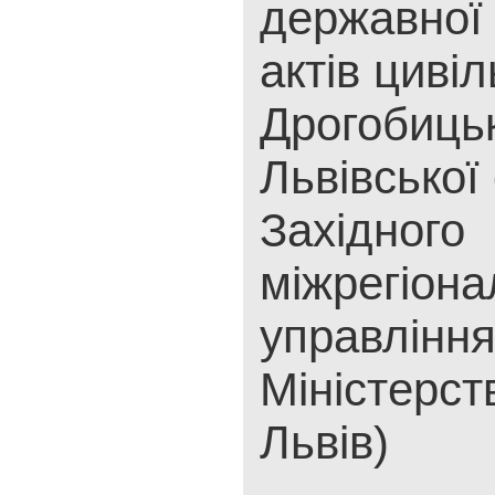
державної 
актів цивіл
Дрогобиць
Львівської
Західного
міжрегіона
управлінн
Міністерст
Львів)