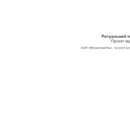
Ритуальний 
Проєкт ві
2026
«Вічная пам'ять» - каталог ри