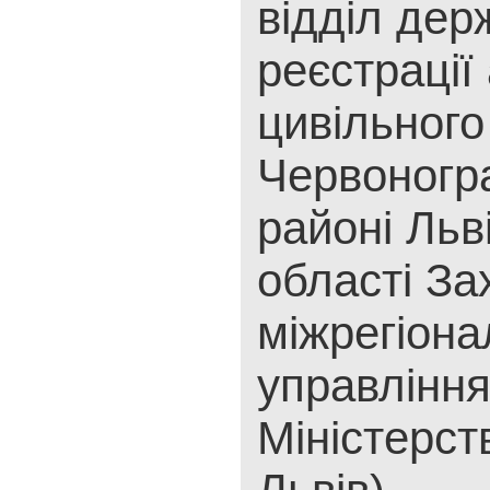
відділ дер
реєстрації 
цивільного
Червоногр
районі Льв
області За
міжрегіона
управлінн
Міністерст