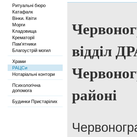
Ритуальні бюро
Катафалк
Вінки. Квіти
Червоног
Морги
Кладовища
Крематорії
відділ Д
Пам'ятники
Благоустрій могил
Храми
Червоног
РАЦСи
Нотаріальні контори
Психологічна
районі
допомога
Будинки Пристарілих
Червоногр