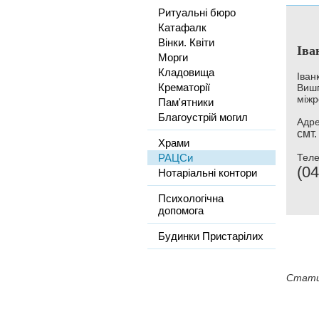
Ритуальні бюро
Катафалк
Вінки. Квіти
Іва
Морги
Кладовища
Іван
Крематорії
Вишг
міжр
Пам'ятники
Благоустрій могил
Адре
смт.
Храми
РАЦСи
Тел
(04
Нотаріальні контори
Психологічна
допомога
Будинки Пристарілих
Стати