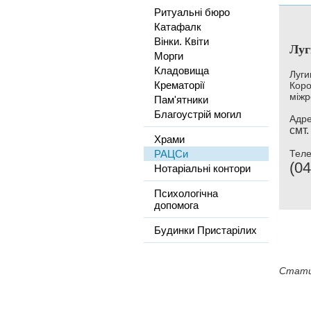
Ритуальні бюро
Катафалк
Вінки. Квіти
Луг
Морги
Кладовища
Луги
Крематорії
Коро
міжр
Пам'ятники
Благоустрій могил
Адре
смт.
Храми
РАЦСи
Тел
(04
Нотаріальні контори
Психологічна
допомога
Будинки Пристарілих
Стати