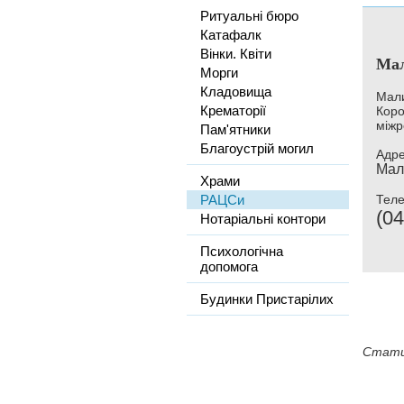
Ритуальні бюро
Катафалк
Вінки. Квіти
Мал
Морги
Кладовища
Мали
Крематорії
Коро
міжр
Пам'ятники
Благоустрій могил
Адре
Мал
Храми
РАЦСи
Тел
(04
Нотаріальні контори
Психологічна
допомога
Будинки Пристарілих
Стати