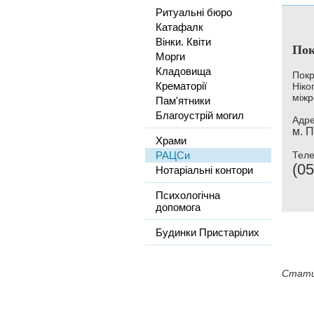
Ритуальні бюро
Катафалк
Вінки. Квіти
Пок
Морги
Кладовища
Покр
Крематорії
Ніко
міжр
Пам'ятники
Благоустрій могил
Адре
м. П
Храми
РАЦСи
Тел
(05
Нотаріальні контори
Психологічна
допомога
Будинки Пристарілих
Стати