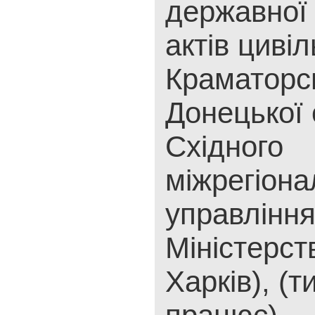
державної 
актів цивіл
Краматорс
Донецької 
Східного
міжрегіона
управлінн
Міністерст
Харків), (