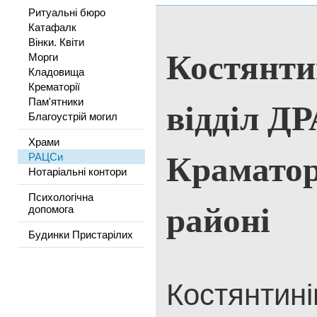
Ритуальні бюро
Катафалк
Вінки. Квіти
Костянти
Морги
Кладовища
Крематорії
відділ Д
Пам'ятники
Благоустрій могил
Храми
Крамато
РАЦСи
Нотаріальні контори
Психологічна
районі
допомога
Будинки Пристарілих
Костянтині