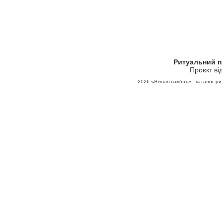
Ритуальний 
Проєкт ві
2026
«Вічная пам'ять» - каталог ри