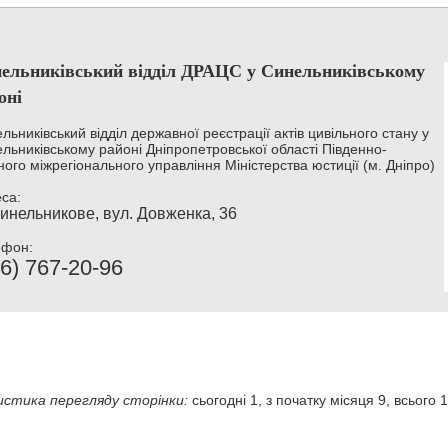
ельниківський відділ ДРАЦС у Синельниківському
оні
льниківський відділ державної реєстрації актів цивільного стану у
льниківському районі Дніпропетровської області Південно-
ного міжрегіонального управління Міністерства юстиції (м. Дніпро)
са:
Синельникове, вул. Довженка, 36
ефон:
6) 767-20-96
стика перегляду сторінки:
сьогодні 1, з початку місяця 9, всього 