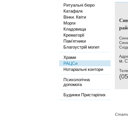
Ритуальні бюро
Катафалк
Вінки. Квіти
Син
Морги
рай
Кладовища
Крематорії
Сине
Пам'ятники
Сине
Благоустрій могил
Схід
Адре
Храми
м. 
РАЦСи
Нотаріальні контори
Тел
(05
Психологічна
допомога
Будинки Пристарілих
Стати