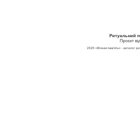
Ритуальний 
Проєкт ві
2026
«Вічная пам'ять» - каталог ри