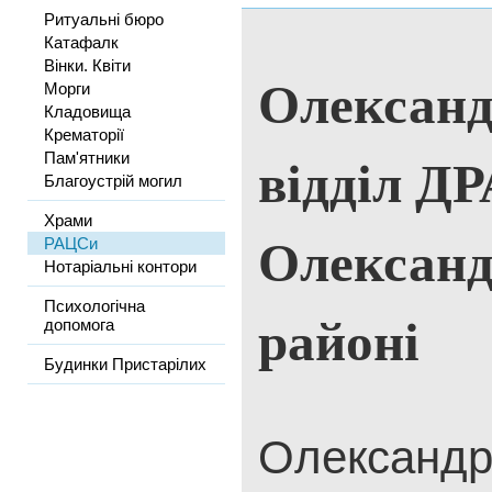
Ритуальні бюро
Катафалк
Вінки. Квіти
Олександ
Морги
Кладовища
Крематорії
відділ Д
Пам'ятники
Благоустрій могил
Храми
Олександ
РАЦСи
Нотаріальні контори
Психологічна
районі
допомога
Будинки Пристарілих
Олександр