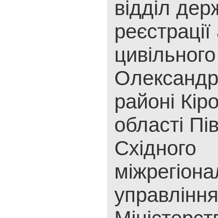
відділ дер
реєстрації 
цивільного
Олександр
районі Кір
області Пі
Східного
міжрегіона
управлінн