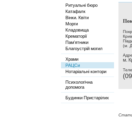
Ритуальні бюро
Катафалк
Вінки. Квіти
Пок
Морги
Кладовища
Покр
Крематорії
Крив
Півд
Пам'ятники
(м. 
Благоустрій могил
Адре
Храми
м. К
РАЦСи
Тел
Нотаріальні контори
(09
Психологічна
допомога
Будинки Пристарілих
Стати