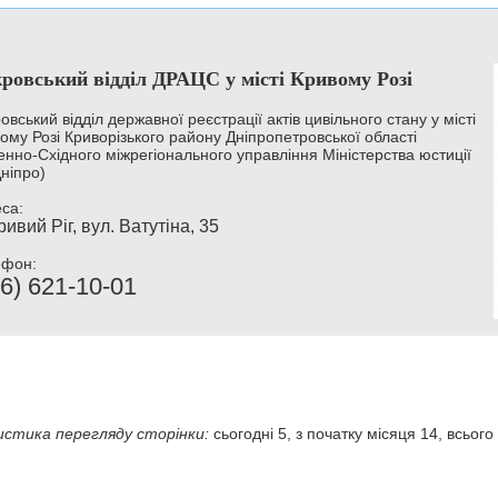
ровський відділ ДРАЦС у місті Кривому Розі
овський відділ державної реєстрації актів цивільного стану у місті
ому Розі Криворізького району Дніпропетровської області
енно-Східного міжрегіонального управління Міністерства юстиції
Дніпро)
са:
ривий Ріг, вул. Ватутіна, 35
ефон:
6) 621-10-01
стика перегляду сторінки:
сьогодні 5, з початку місяця 14, всього