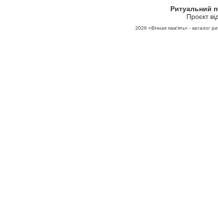
Ритуальний 
Проєкт ві
2026
«Вічная пам'ять» - каталог ри