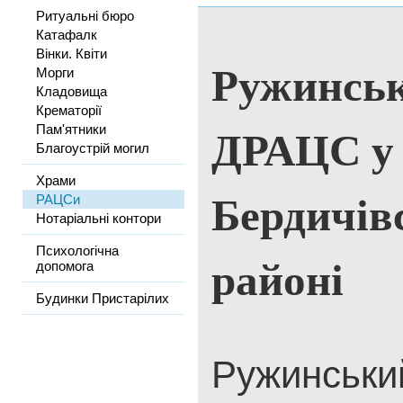
Ритуальні бюро
Катафалк
Вінки. Квіти
Ружинськ
Морги
Кладовища
Крематорії
ДРАЦС у
Пам'ятники
Благоустрій могил
Храми
Бердичів
РАЦСи
Нотаріальні контори
Психологічна
районі
допомога
Будинки Пристарілих
Ружинський