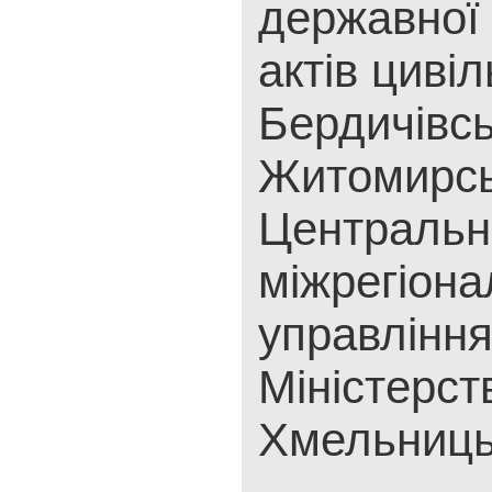
державної 
актів цивіл
Бердичівсь
Житомирсь
Центральн
міжрегіона
управлінн
Міністерст
Хмельниць