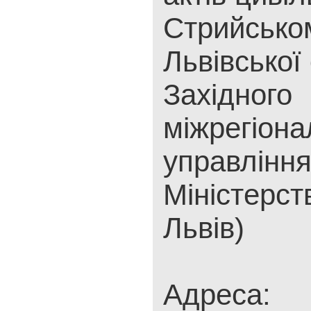
Стрийсько
Львівської
Західного
міжрегіона
управлінн
Міністерст
Львів)
Адреса: