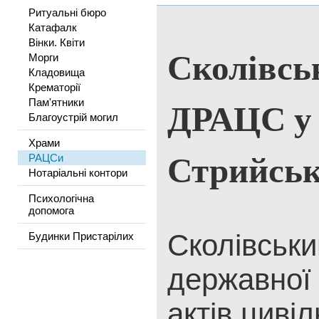
Ритуальні бюро
Катафалк
Вінки. Квіти
Сколівсь
Морги
Кладовища
Крематорії
ДРАЦС у
Пам'ятники
Благоустрій могил
Храми
Стрийськ
РАЦСи
Нотаріальні контори
Психологічна
допомога
Сколівськи
Будинки Пристарілих
державної 
актів цивіл