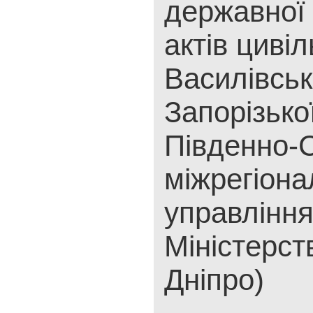
державної 
актів цивіл
Василівськ
Запорізько
Південно-С
міжрегіона
управлінн
Міністерст
Дніпро)