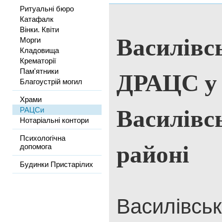
Ритуальні бюро
Катафалк
Вінки. Квіти
Василівс
Морги
Кладовища
Крематорії
ДРАЦС у
Пам'ятники
Благоустрій могил
Храми
Василівс
РАЦСи
Нотаріальні контори
Психологічна
районі
допомога
Будинки Пристарілих
Василівськ