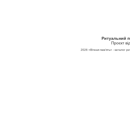
Ритуальний 
Проєкт ві
2026
«Вічная пам'ять» - каталог ри