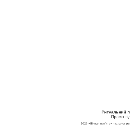
Ритуальний 
Проєкт ві
2026
«Вічная пам'ять» - каталог ри