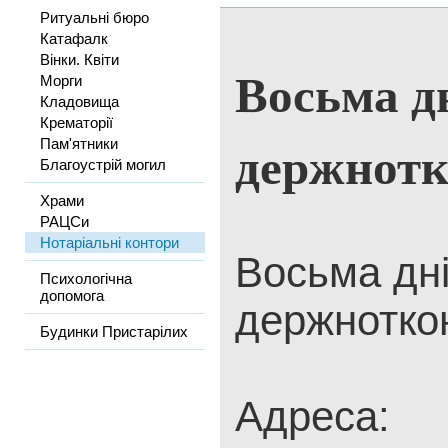
Ритуальні бюро
Катафалк
Вінки. Квіти
Восьма д
Морги
Кладовища
Крематорії
держнотк
Пам'ятники
Благоустрій могил
Храми
РАЦСи
Нотаріальні контори
Восьма дн
Психологічна
допомога
держнотко
Будинки Пристарілих
Адреса: