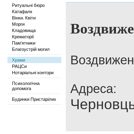
Ритуальні бюро
Катафалк
Вінки. Квіти
Воздвиже
Морги
Кладовища
Крематорії
Пам'ятники
Благоустрій могил
Воздвижен
Храми
РАЦСи
Нотаріальні контори
Психологічна
Адреса:
допомога
Черновцы
Будинки Пристарілих