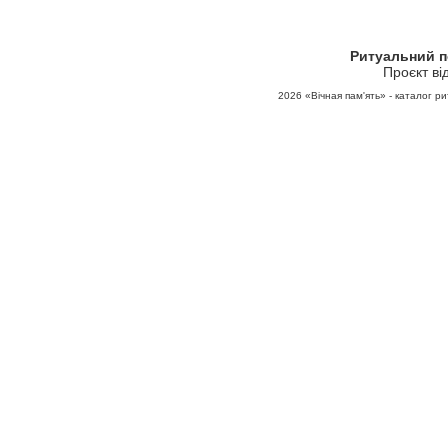
Ритуальний 
Проєкт ві
2026
«Вічная пам'ять» - каталог ри