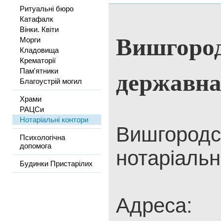
Ритуальні бюро
Катафалк
Вінки. Квіти
Вишгород
Морги
Кладовища
Крематорії
державна
Пам'ятники
Благоустрій могил
Храми
РАЦСи
Нотаріальні контори
Вишгородс
Психологічна
допомога
нотаріальн
Будинки Пристарілих
Адреса: