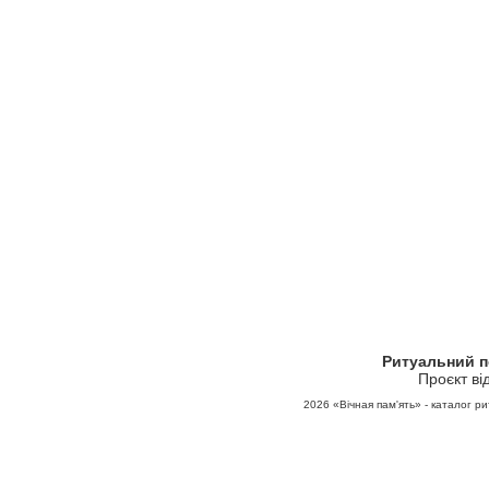
Ритуальний 
Проєкт ві
2026
«Вічная пам'ять» - каталог ри