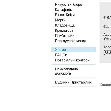
Ритуальні бюро
Катафалк
Вінки. Квіти
ЄВ
Морги
Кладовища
Єван
Крематорії
Адре
Пам'ятники
Ужго
Благоустрій могил
Тел
Храми
(03
РАЦСи
Нотаріальні контори
Психологічна
допомога
Будинки Пристарілих
Стати