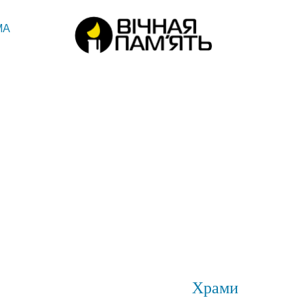
МА
Храми