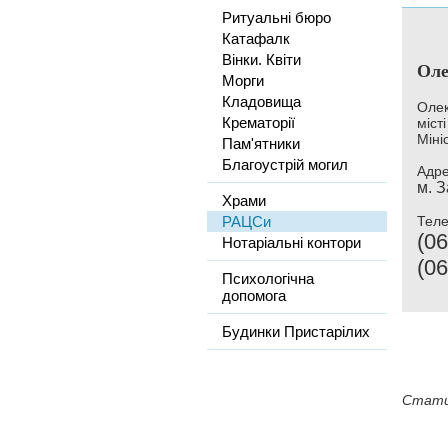
Ритуальні бюро
Катафалк
Вінки. Квіти
Оле
Морги
Кладовища
Олек
Крематорії
міст
Міні
Пам'ятники
Благоустрій могил
Адре
м. З
Храми
РАЦСи
Тел
(06
Нотаріальні контори
(06
Психологічна
допомога
Будинки Пристарілих
Стати