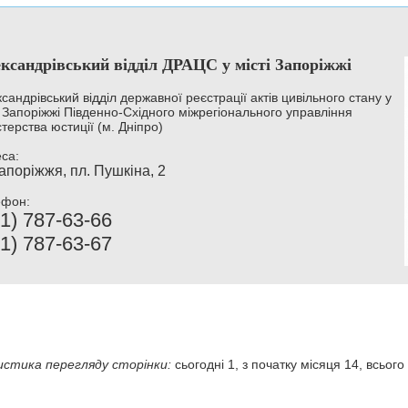
ксандрівський відділ ДРАЦС у місті Запоріжжі
сандрівський відділ державної реєстрації актів цивільного стану у
і Запоріжжі Південно-Східного міжрегіонального управління
стерства юстиції (м. Дніпро)
са:
апоріжжя, пл. Пушкіна, 2
ефон:
1) 787-63-66
1) 787-63-67
стика перегляду сторінки:
сьогодні 1, з початку місяця 14, всього