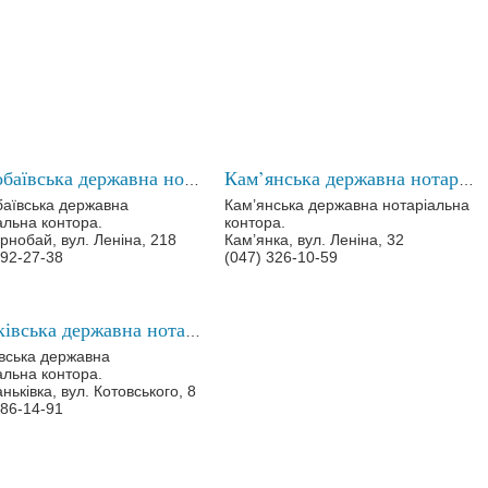
Чорнобаївська державна нотаріальна контора
Кам’янська державна нотаріальна контора
аївська державна
Кам’янська державна нотаріальна
альна контора.
контора.
орнобай, вул. Леніна, 218
Кам’янка, вул. Леніна, 32
392-27-38
(047) 326-10-59
Маньківська державна нотаріальна контора
вська державна
альна контора.
ньківка, вул. Котовського, 8
486-14-91