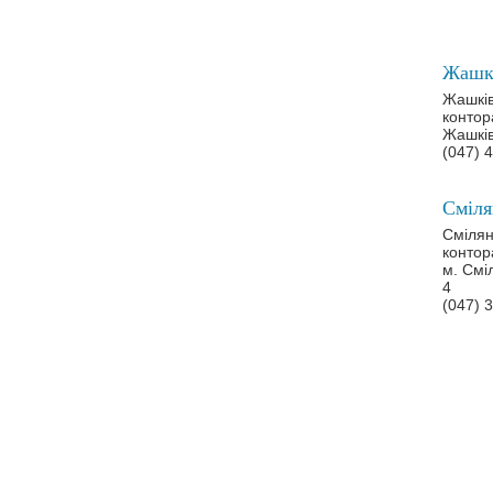
Жашків
контор
Жашків
(047) 
Смілян
контор
м. Смі
4
(047) 