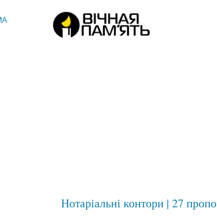
МА
Нотаріальні контори | 27 проп