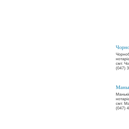
Чорноб
нотарі
смт. Ч
(047) 
Манькі
нотарі
смт. Ма
(047) 