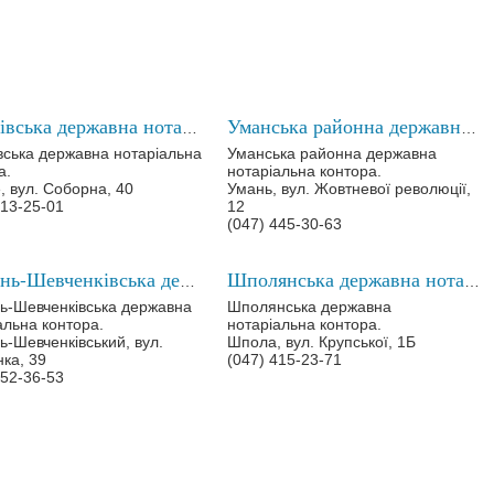
Тальнівська державна нотаріальна контора
Уманська районна державна нотаріальна контора
вська державна нотаріальна
Уманська районна державна
а.
нотаріальна контора.
, вул. Соборна, 40
Умань, вул. Жовтневої революції,
313-25-01
12
(047) 445-30-63
Корсунь-Шевченківська державна нотаріальна контора
Шполянська державна нотаріальна контора
ь-Шевченківська державна
Шполянська державна
альна контора.
нотаріальна контора.
ь-Шевченківський, вул.
Шпола, вул. Крупської, 1Б
ка, 39
(047) 415-23-71
352-36-53