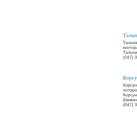
Тальні
контор
Тальне
(047) 
Корсун
нотарі
Корсун
Шевчен
(047) 