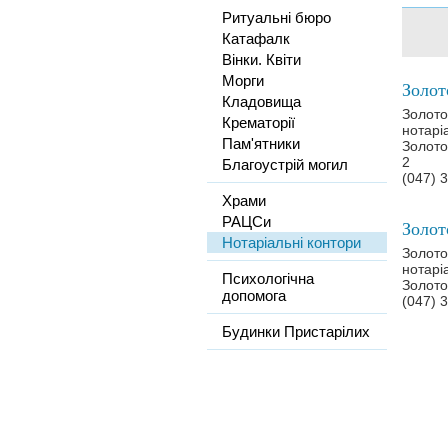
Ритуальні бюро
Катафалк
Вінки. Квіти
Морги
Кладовища
Золото
Крематорії
нотарі
Пам'ятники
Золото
2
Благоустрій могил
(047) 
Храми
РАЦСи
Нотаріальні контори
Золото
нотарі
Психологічна
Золото
допомога
(047) 
Будинки Пристарілих