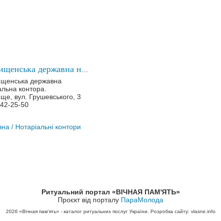
Городищенська державна нотаріальна контора
ищенська державна
альна контора.
ще, вул. Грушевського, 3
342-25-50
вна
/ Нотаріальні контори
Ритуальний портал «ВІЧНАЯ ПАМ'ЯТЬ»
Проєкт від порталу
ПараМолода
2026
«Вічная пам'ять» - каталог ритуальних послуг України. Розробка сайту: vlasne.info