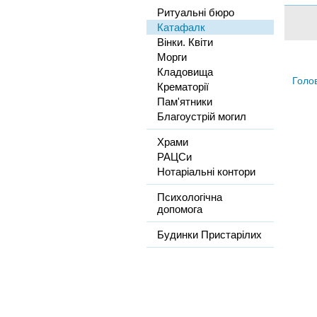
Ритуальні бюро
Катафалк
Вінки. Квіти
Морги
Кладовища
Голо
Крематорії
Пам'ятники
Благоустрій могил
Храми
РАЦСи
Нотаріальні контори
Психологічна
допомога
Будинки Пристарілих