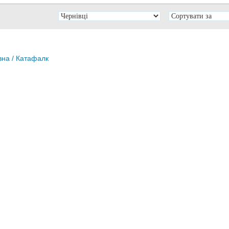
вна
/ Катафалк