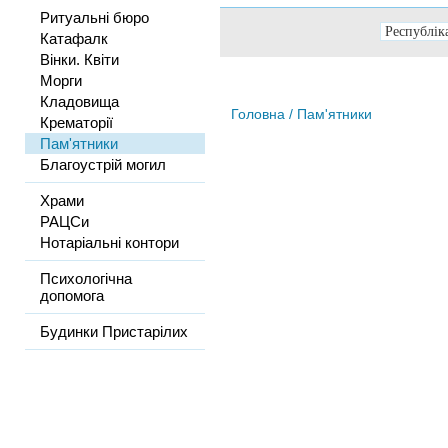
Ритуальні бюро
Катафалк
Вінки. Квіти
Морги
Кладовища
Головна
/ Пам'ятники
Крематорії
Пам'ятники
Благоустрій могил
Храми
РАЦСи
Нотаріальні контори
Психологічна
допомога
Будинки Пристарілих