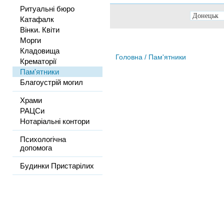
Ритуальні бюро
Катафалк
Вінки. Квіти
Морги
Кладовища
Головна
/ Пам'ятники
Крематорії
Пам'ятники
Благоустрій могил
Храми
РАЦСи
Нотаріальні контори
Психологічна
допомога
Будинки Пристарілих