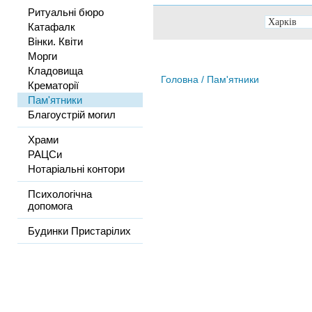
Ритуальні бюро
Катафалк
Вінки. Квіти
Морги
Кладовища
Головна
/ Пам'ятники
Крематорії
Пам'ятники
Благоустрій могил
Храми
РАЦСи
Нотаріальні контори
Психологічна
допомога
Будинки Пристарілих