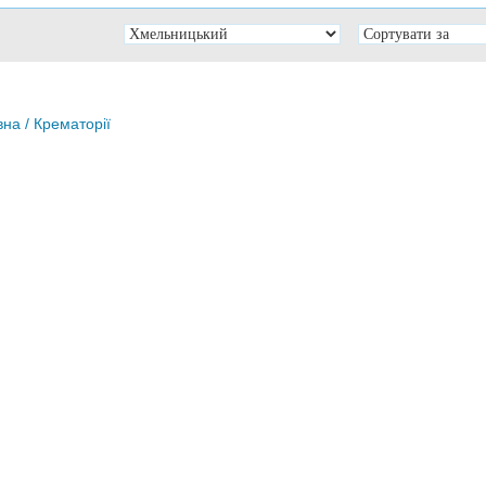
вна
/ Крематорії