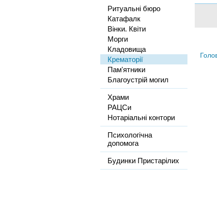
Ритуальні бюро
Катафалк
Вінки. Квіти
Морги
Кладовища
Голо
Крематорії
Пам'ятники
Благоустрій могил
Храми
РАЦСи
Нотаріальні контори
Психологічна
допомога
Будинки Пристарілих