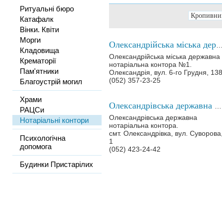
Ритуальні бюро
Катафалк
Вінки. Квіти
Морги
Олександрійська міська державна нотаріальна ко
Кладовища
Олександрійська міська державна
Крематорії
нотаріальна контора №1.
Пам'ятники
Олександрія, вул. 6-го Грудня, 13
(052) 357-23-25
Благоустрій могил
Храми
Олександрівська державна нотаріальна контора
РАЦСи
Олександрівська державна
Нотаріальні контори
нотаріальна контора.
смт. Олександрівка, вул. Cуворова
Психологічна
1
допомога
(052) 423-24-42
Будинки Пристарілих